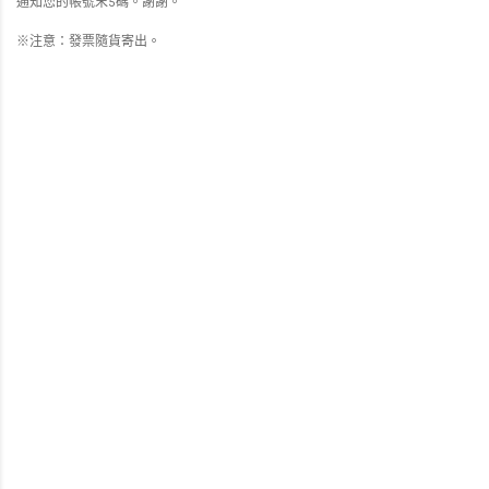
通知您的帳號末5碼。謝謝。
※注意：發票隨貨寄出。